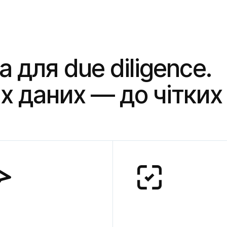
для due diligence. 

х даних — до чітких 