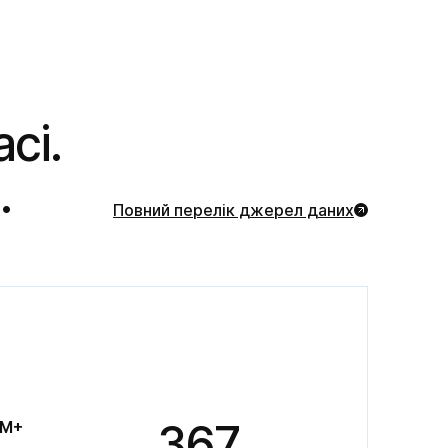
і. 

.
Повний перелік джерел даних
367
M+