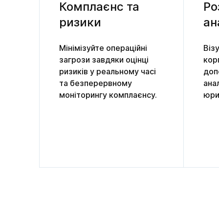
Комплаєнс та 
Ро
ризики
ан
Мінімізуйте операційні
Віз
загрози завдяки оцінці
кор
ризиків у реальному часі
доп
та безперервному
анал
моніторингу комплаєнсу.
юри