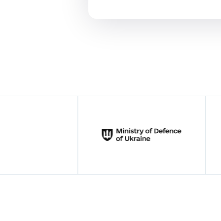
Forsvarsbygg (Норвезька оборонна логістична організація
techUK - партнер YC World
Міністерство цифрової трансформації України - партнер 
Make UK Defence - партнер YC World
Міністерство оборони України - партнер YC World
Brave1 - Кластер оборонних технологій України - партне
London Chamber of Commerce and Industry (LCCI) - партн
ADS Group - партнер YC World