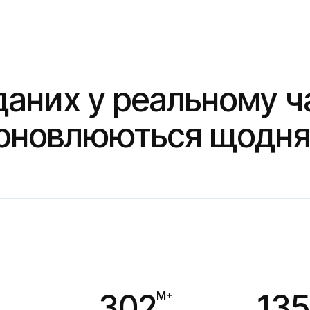
аних у реальному час
оновлюються щодня
302
135
M+