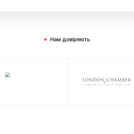
Нам довіряють
) - партнер YC World
YC World
р YC World
ер YC World