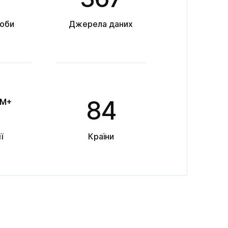
соби
Джерела даних
84
M+
ї
Країни