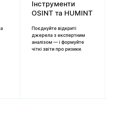
Інструменти 
Мон
OSINT та HUMINT
сан
та
Поєднуйте відкриті
Митт
джерела з експертним
індик
аналізом — і формуйте
картк
чіткі звіти про ризики.
юрид
Відс
санкц
змін
авто
моніт