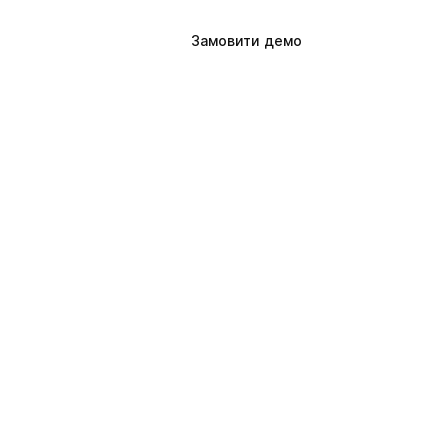
UA
Увійти
Замовити демо
і
ю