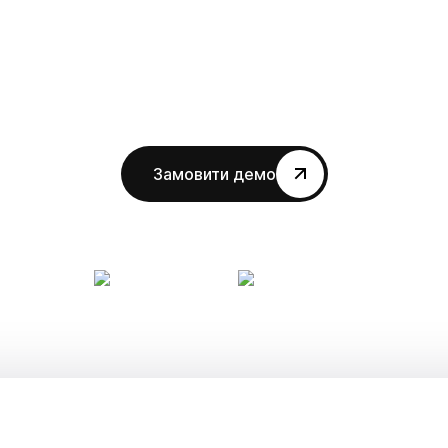
опомагає командам комплаєнсу та аналітикам відстежува
заних осіб, виявляти тривожні сигнали і візуалізувати кор
мережі — все на одній платформі.
Замовити демо